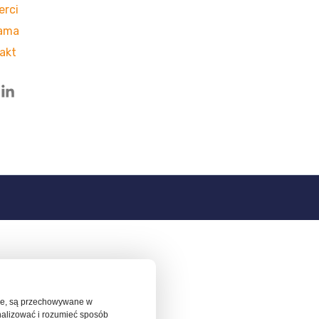
erci
ama
akt
ędne, są przechowywane w
nalizować i rozumieć sposób