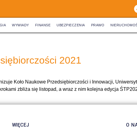
GIA
WYWIADY
FINANSE
UBEZPIECZENIA
PRAWO
NIERUCHOMOŚ
siębiorczości 2021
nizuje Koło Naukowe Przedsiębiorczości i Innowacji, Uniwers
krokami zbliża się listopad, a wraz z nim kolejna edycja ŚTP20
WIĘCEJ
O N