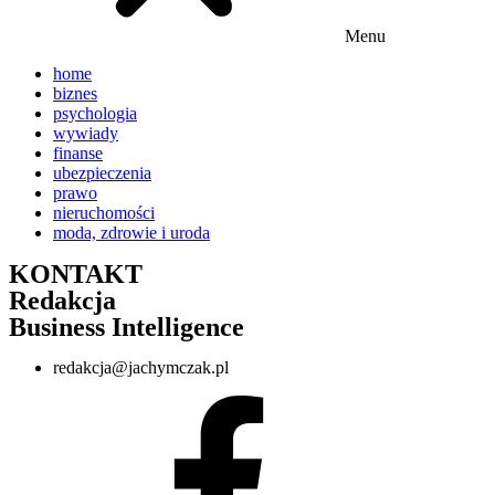
Menu
home
biznes
psychologia
wywiady
finanse
ubezpieczenia
prawo
nieruchomości
moda, zdrowie i uroda
KONTAKT
Redakcja
Business Intelligence
redakcja@jachymczak.pl