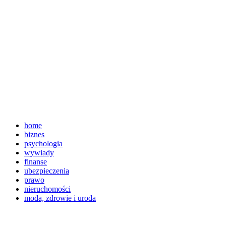
home
biznes
psychologia
wywiady
finanse
ubezpieczenia
prawo
nieruchomości
moda, zdrowie i uroda