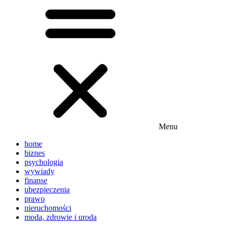
Menu
home
biznes
psychologia
wywiady
finanse
ubezpieczenia
prawo
nieruchomości
moda, zdrowie i uroda