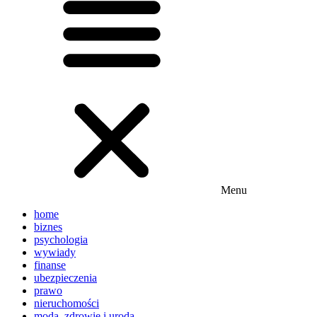
Menu
home
biznes
psychologia
wywiady
finanse
ubezpieczenia
prawo
nieruchomości
moda, zdrowie i uroda