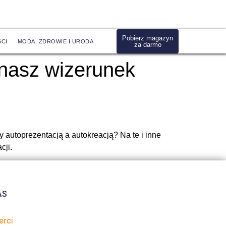
Pobierz magazyn
CI
MODA, ZDROWIE I URODA
za darmo
 nasz wizerunek
 autoprezentacją a autokreacją? Na te i inne
acji.
AS
erci